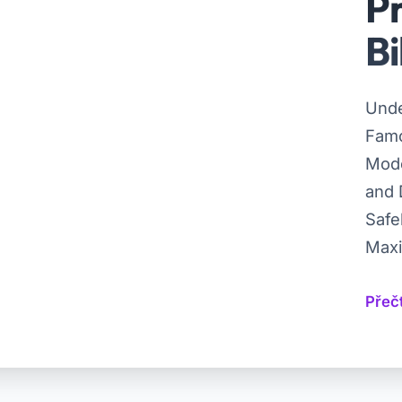
Pr
Bi
Unde
Famo
Mode
and 
Safe
Maxi
Přečt