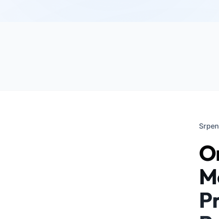
Srpen
O
M
P