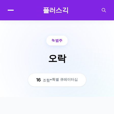
.
플러스긱
📂
범주
오락
16
•
특별 큐레이터십
조항