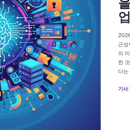
을
20
근성
의 
한 
다는
기사