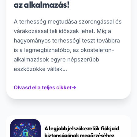
az alkalmazás!
A terhesség megtudása szorongással és
várakozással teli időszak lehet. Míg a
hagyományos terhességi teszt továbbra
is a legmegbízhatóbb, az okostelefon-
alkalmazások egyre népszerűbb
eszközökké váltak...
Olvasd el a teljes cikket
→
A legjobb jelszókezelők fiókjaid
biztonságának megőrzéséhez