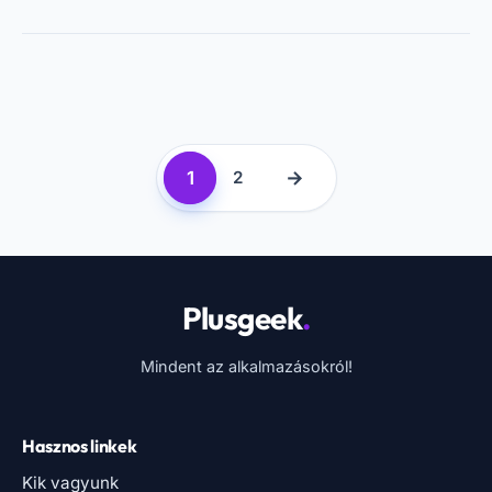
1
→
2
Plusgeek
.
Mindent az alkalmazásokról!
Hasznos linkek
Kik vagyunk