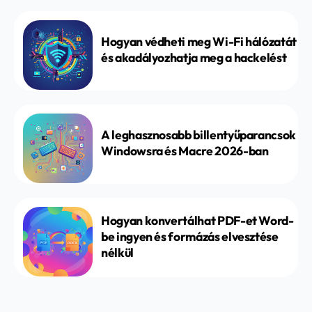
Hogyan védheti meg Wi-Fi hálózatát
és akadályozhatja meg a hackelést
A leghasznosabb billentyűparancsok
Windowsra és Macre 2026-ban
Hogyan konvertálhat PDF-et Word-
be ingyen és formázás elvesztése
nélkül