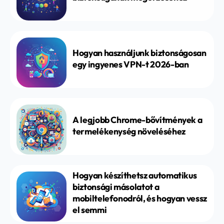
Hogyan használjunk biztonságosan
egy ingyenes VPN-t 2026-ban
A legjobb Chrome-bővítmények a
termelékenység növeléséhez
Hogyan készíthetsz automatikus
biztonsági másolatot a
mobiltelefonodról, és hogyan vessz
el semmi