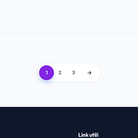
1
→
2
3
Link utili