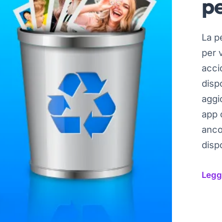
p
La pe
per 
acci
disp
aggi
app 
anco
disp
Leggi