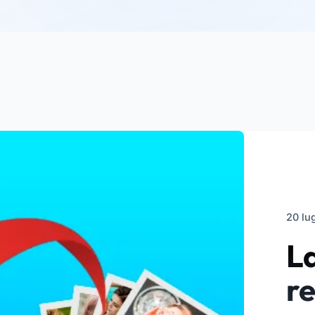
20 lu
La
re