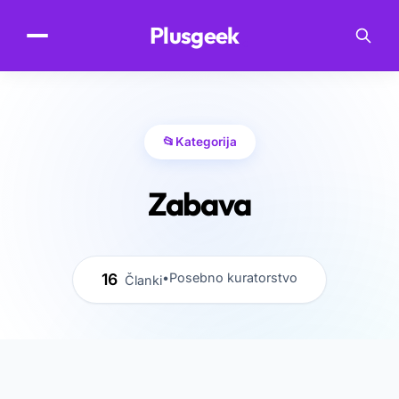
.
Plusgeek
📂
Kategorija
Zabava
16
•
Posebno kuratorstvo
Članki