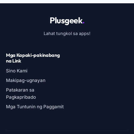
Plusgeek
.
Lahat tungkol sa apps!
Mga Kapaki-pakinabang
na Link
Sino Kami
Makipag-ugnayan
Patakaran sa
Pagkapribado
Mga Tuntunin ng Paggamit