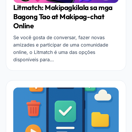
Litmatch: Makipagkilala sa mga
Bagong Tao at Makipag-chat
Online
Se você gosta de conversar, fazer novas
amizades e participar de uma comunidade
online, o Litmatch é uma das opções
disponíveis para…