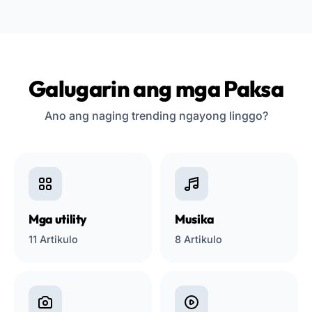
Galugarin ang mga Paksa
Ano ang naging trending ngayong linggo?
Mga utility
Musika
11 Artikulo
8 Artikulo