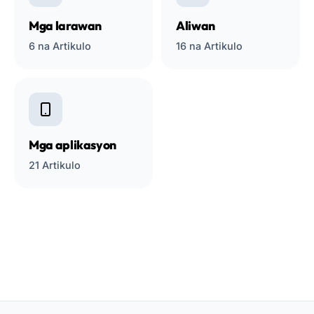
Mga larawan
Aliwan
6 na Artikulo
16 na Artikulo
Mga aplikasyon
21 Artikulo