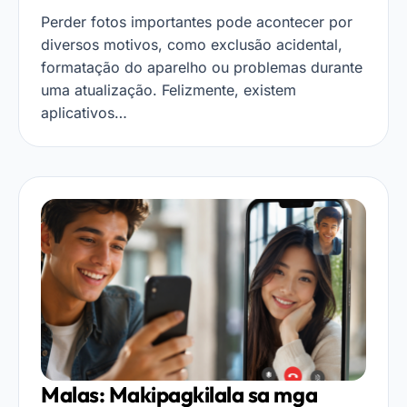
Perder fotos importantes pode acontecer por
diversos motivos, como exclusão acidental,
formatação do aparelho ou problemas durante
uma atualização. Felizmente, existem
aplicativos…
Malas: Makipagkilala sa mga